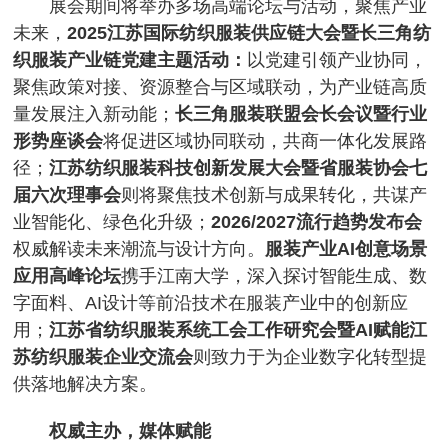
展会期间将举办多场高端论坛与活动，聚焦产业
未来，
2025江苏国际纺织服装供应链大会暨长三角纺
织服装产业链党建主题活动：
以党建引领产业协同，
聚焦政策对接、资源整合与区域联动，为产业链高质
量发展注入新动能
；
长三角服装联盟会长会议暨行业
形势座谈会
将促进区域协同联动，共商一体化发展路
径；
江苏纺织服装科技创新发展大会暨省服装协会七
届六次理事会
则将聚焦技术创新与成果转化，共谋产
业智能化、绿色化升级；
2026/2027流行趋势发布会
权威解读未来潮流与设计方向。
服装产业AI创意场景
应用高峰论坛
携手江南大学，深入探讨智能生成、数
字面料、AI设计等前沿技术在服装产业中的创新应
用；
江苏省纺织服装系统工会工作研究会暨AI赋能江
苏纺织服装企业交流会
则致力于为企业数字化转型提
供落地解决方案。
权威主办，媒体赋能